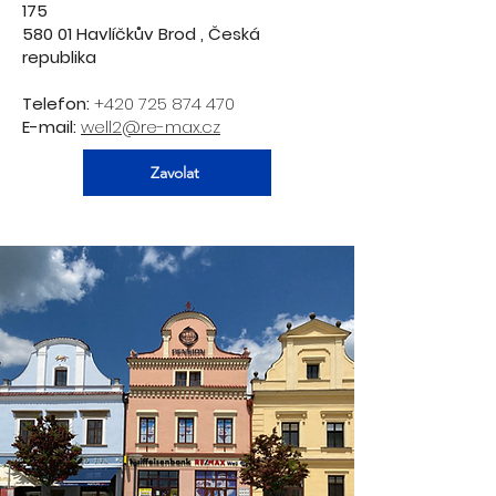
175
580 01 Havlíčkův Brod , Česká
republika
Telefon:
+420 725 874 470
E-mail:
well2@re-max.cz
Zavolat